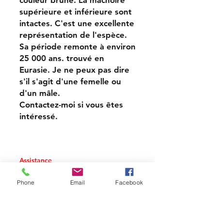
couleur brune. La mâchoire
supérieure et inférieure sont
intactes. C'est une excellente
représentation de l'espèce.
Sa période remonte à environ
25 000 ans. trouvé en
Eurasie. Je ne peux pas dire
s'il s'agit d'une femelle ou
d'un mâle.
Contactez-moi si vous êtes
intéressé.
Assistance
Expédition
Phone
Email
Facebook
Modes de paiement
Politique de confidentialité