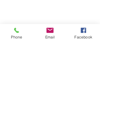
Métodos de Pago
Política de privacidad
Phone
Email
Facebook
Contacto
E-mail
Whatsapp:
+31 97010270300
©
2016 - 2026
Fósiles y
Preparación
.
Atención al cliente
Devoluciones & Reembolsos
Ayuda & Contacto
Instagram