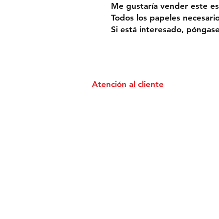
Me gustaría vender este e
Todos los papeles necesario
Si está interesado, póngase
Atención al cliente
Devoluciones & Reembolsos
Ayuda & Contacto
Instagram