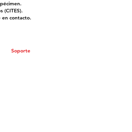
spécimen.
s (CITES).
 en contacto.
Soporte
Envíos
Métodos de Pago
Política de privacidad
©2016 - 2026
Fósiles y Preparación
.