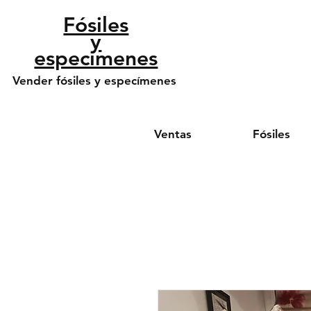
​Fósiles
y
especímenes
Vender fósiles y especímenes
Ventas
Fósiles