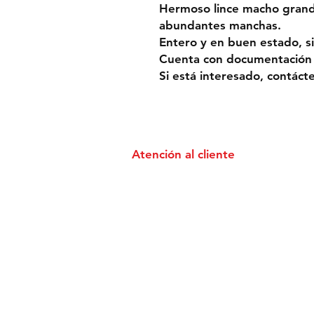
Hermoso lince macho grand
abundantes manchas.
Entero y en buen estado, s
Cuenta con documentación
Si está interesado, contáct
Atención al cliente
Devoluciones & Reembolsos
Ayuda & Contacto
Instagram