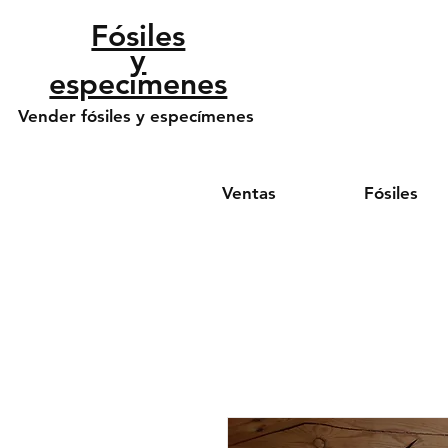
​Fósiles
y
especímenes
Vender fósiles y especímenes
Ventas
Fósiles