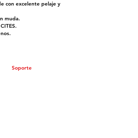
e con excelente pelaje y
in muda.
 CITES.
enos.
Soporte
Envíos
Métodos de Pago
Política de privacidad
©2016 - 2026
Fósiles y Preparación
.