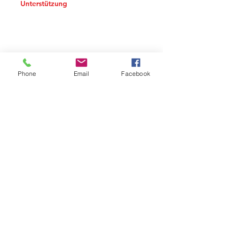
Unterstützung
Versand
Zahlungsmethoden
Datenschutzrichtlinie.
Phone
Email
Facebook
E-mail
Whatsapp:
+31 97010270300
©
2016 - 2026
Fossilien und
Präparat.
Kundendienst
Rückgabe & Erstattung
Hilfe & Kontakt
Instagram