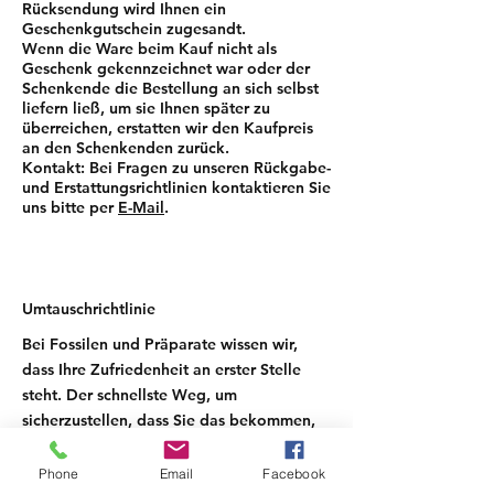
Rücksendung wird Ihnen ein
Geschenkgutschein zugesandt.
Wenn die Ware beim Kauf nicht als
Geschenk gekennzeichnet war oder der
Schenkende die Bestellung an sich selbst
liefern ließ, um sie Ihnen später zu
überreichen, erstatten wir den Kaufpreis
an den Schenkenden zurück.
Kontakt: Bei Fragen zu unseren Rückgabe-
und Erstattungsrichtlinien kontaktieren Sie
uns bitte per
E-Mail
.
Umtauschrichtlinie
Bei Fossilen und Präparate wissen wir,
dass Ihre Zufriedenheit an erster Stelle
steht. Der schnellste Weg, um
sicherzustellen, dass Sie das bekommen,
was Sie möchten, ist, den Artikel
zurückzugeben, den Sie haben, und
Phone
Email
Facebook