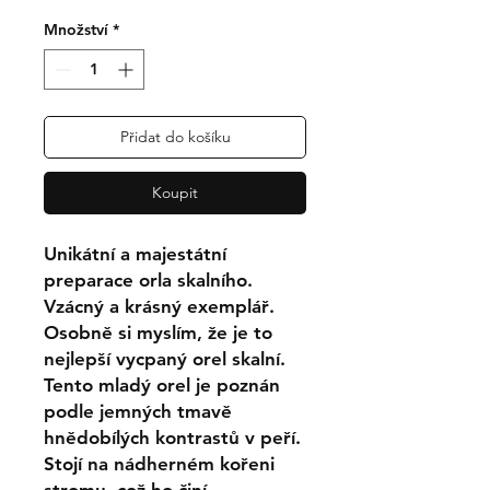
Množství
*
Přidat do košíku
Koupit
Unikátní a majestátní
preparace orla skalního.
Vzácný a krásný exemplář.
Osobně si myslím, že je to
nejlepší vycpaný orel skalní.
Tento mladý orel je poznán
podle jemných tmavě
hnědobílých kontrastů v peří.
Stojí na nádherném kořeni