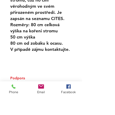
stromu, což ho činí
věrohodným ve svém
přirozeném prostředí. Je
zapsán na seznamu CITES.
Rozměry: 80 cm celková
výška na kořeni stromu
50 cm výška
80 cm od zobáku k ocasu.
V případě zájmu kontaktujte.
Podpora
Doprava
Způsob platby
Phone
Email
Facebook
Zásady ochrany osobních údajů
kontakt