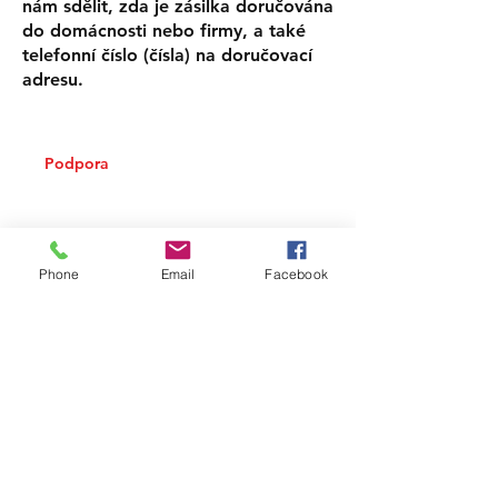
nám sdělit, zda je zásilka doručována
do domácnosti nebo firmy, a také
telefonní číslo (čísla) na doručovací
adresu.
Podpora
Doprava
Způsob platby
Zásady ochrany osobních údajů
Phone
Email
Facebook
kontakt
E-mail
Whatsapp:
+31 97010270300
©
2016 - 2026
Fosílie a příprava.
Zákaznický servis
Vrácení zboží & refundace
Nápověda & Kontakt