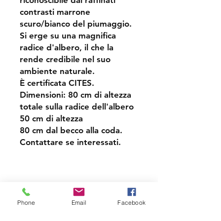
riconoscibile dai raffinati
contrasti marrone
scuro/bianco del piumaggio.
Si erge su una magnifica
radice d'albero, il che la
rende credibile nel suo
ambiente naturale.
È certificata CITES.
Dimensioni: 80 cm di altezza
totale sulla radice dell'albero
50 cm di altezza
80 cm dal becco alla coda.
Contattare se interessati.
​Supporto
Spedizione
Phone
Email
Facebook
Metodi di pagamento