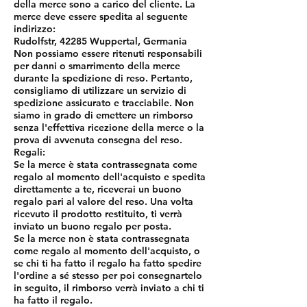
della merce sono a carico del cliente. La
merce deve essere spedita al seguente
indirizzo:
Rudolfstr, 42285 Wuppertal, Germania
Non possiamo essere ritenuti responsabili
per danni o smarrimento della merce
durante la spedizione di reso. Pertanto,
consigliamo di utilizzare un servizio di
spedizione assicurato e tracciabile. Non
siamo in grado di emettere un rimborso
senza l'effettiva ricezione della merce o la
prova di avvenuta consegna del reso.
Regali:
Se la merce è stata contrassegnata come
regalo al momento dell'acquisto e spedita
direttamente a te, riceverai un buono
regalo pari al valore del reso. Una volta
ricevuto il prodotto restituito, ti verrà
inviato un buono regalo per posta.
Se la merce non è stata contrassegnata
come regalo al momento dell'acquisto, o
se chi ti ha fatto il regalo ha fatto spedire
l'ordine a sé stesso per poi consegnartelo
in seguito, il rimborso verrà inviato a chi ti
ha fatto il regalo.