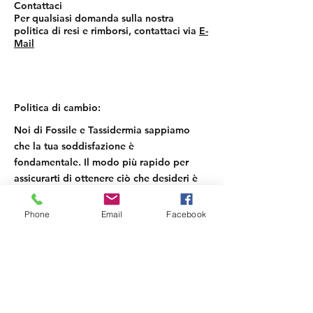
Contattaci
Per qualsiasi domanda sulla nostra
politica di resi e rimborsi, contattaci via
E-
Mail
Politica di cambio:
Noi di Fossile e Tassidermia sappiamo
che la tua soddisfazione è
fondamentale. Il modo più rapido per
assicurarti di ottenere ciò che desideri è
restituire l'articolo che hai e, una volta
accettato il reso, effettuare un acquisto
Phone
Email
Facebook
separato per il nuovo articolo.
​Supporto
Spedizione