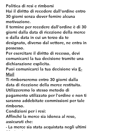
Politica di resi e rimborsi
Hai il diritto di recedere dall'ordine entro
30 giorni senza dover fornire alcuna
motivazione.
Il termine per recedere dall'ordine è di 30
giorni dalla data di ricezione della merce
o dalla data in cui un terzo da te
designato, diverso dal vettore, ne entra in
possesso.
Per esercitare il diritto di recesso, devi
comunicarci la tua decisione tramite una
dichiarazione esplicita.
Puoi comunicarci la tua decisione via
E-
Mail
Ti rimborseremo entro 30 giorni dalla
data di ricezione della merce restituita.
Utilizzeremo lo stesso metodo di
pagamento utilizzato per l'ordine e non ti
saranno addebitate commissioni per tale
rimborso.
Condizioni per i resi:
Affinché la merce sia idonea al reso,
assicurati che:
- La merce sia stata acquistata negli ultimi