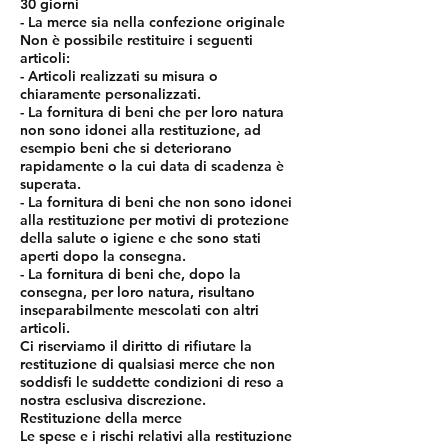
30 giorni
- La merce sia nella confezione originale
Non è possibile restituire i seguenti
articoli:
- Articoli realizzati su misura o
chiaramente personalizzati.
- La fornitura di beni che per loro natura
non sono idonei alla restituzione, ad
esempio beni che si deteriorano
rapidamente o la cui data di scadenza è
superata.
- La fornitura di beni che non sono idonei
alla restituzione per motivi di protezione
della salute o igiene e che sono stati
aperti dopo la consegna.
- La fornitura di beni che, dopo la
consegna, per loro natura, risultano
inseparabilmente mescolati con altri
articoli.
Ci riserviamo il diritto di rifiutare la
restituzione di qualsiasi merce che non
soddisfi le suddette condizioni di reso a
nostra esclusiva discrezione.
Restituzione della merce
Le spese e i rischi relativi alla restituzione