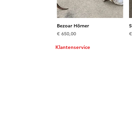
Snel overzicht
Bezoar Hörner
S
Prijs
P
€ 650,00
€
Klantenservice
Retourneren & Terugbetalingen
Hulp en contact
Instagram