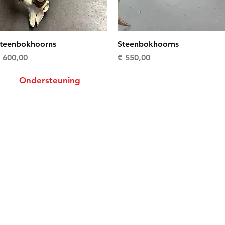
Snel overzicht
Snel overzicht
teenbokhoorns
Steenbokhoorns
rijs
Prijs
 600,00
€ 550,00
Ondersteuning
Levering
Betaalmethode
Privacybeleid
©2016 - 2026
Fossielen en taxidermie
.